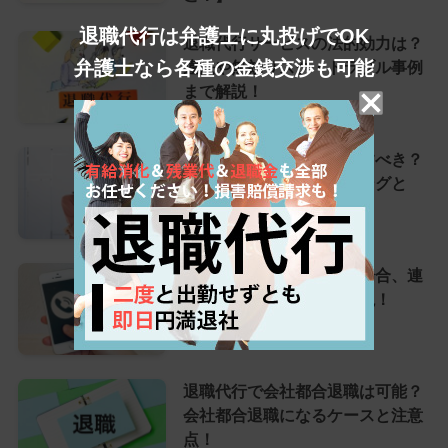
退職代行は弁護士に丸投げでOK
退職代行サービスの法的効力は？
弁護士なら各種の金銭交渉も可能
違法や無効リスク・トラブル事例
まで解説！
退職代行は何日前に依頼すべき？
失敗しない依頼のタイミングと
は？
退職代行で当日欠勤する場合、連
絡は必要？対応を徹底解説！
退職代行で会社都合退職は可能？
会社都合退職になるケースと注意
点！